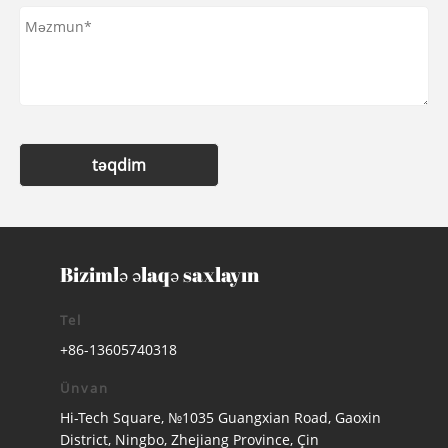
təqdim
Bizimlə əlaqə saxlayın
Tel
+86-13605740318
Ünvan
Hi-Tech Square, №1035 Guangxian Road, Gaoxin
District, Ningbo, Zhejiang Province, Çin