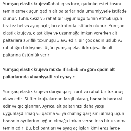
Yumşaq elastik krujeva
Rahatlıq və incə, qadınlıq estetikasını
təmin etmək üçün qadın alt paltarlarında ümumiyyətlə istifadə
olunur. Təhlükəsiz və rahat bir uyğunluğu təmin etmək üçün
tez-tez bel və ayaq açılışları ətrafında istifadə olunur. Yumşaq
elastik krujeva, elastikliyə və uzanmağa imkan verərkən alt
paltarlara zəriflik toxunuşu əlavə edir. Bir çox qadın üslub və
rahatlığın birləşməsi üçün yumşaq elastik krujeva ilə alt
paltarına üstünlük verir.
Yumşaq elastik krujeva müxtəlif səbəblərə görə qadın alt
paltarlarında əhəmiyyətli rol oynayır:
Yumşaq elastik krujeva dəriyə qarşı zərif və rahat bir toxunuş
əlavə edir. Stiffer krujkalardan fərqli olaraq, bədənlə hərəkət
edir və qıcıqlanmır. Ayrıca, alt paltarınızı daha yaxşı
uyğunlaşdırmaq və qazma və ya chafing qarşısını almaq üçün
bədənin əyrilərinə uyğun olmağa imkan verən incə bir uzanma
təmin edir. Bu, bel bantları və ayaq açılışları kimi ərazilərdə