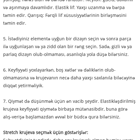
və aşınmaya davamlıdır. Elastik lif: Yaxşı uzanma və bərpa
təmin edir. Qarışıq: Fərqli lif xüsusiyyətlərinin birləşməsini
təmin edir.
5. İstədiyiniz elementə uyğun bir dizayn seçin və sonra parça
ilə uyğunlaşan və ya zidd olan bir rəng seçin. Sadə, gizli və ya
parlaq dizayn olub-olmaması, asanlıqla yola düşə bilərsiniz.
6. Keyfiyyəti yoxlayarkən, boş xətlər və dəliklərin olub-
olmamasına və krujevanın necə daha yaxşı saxlanıla biləcəyinə
diqqət yetirməliyik.
7. Qiymət də düşünmək üçün ən vacib şeydir. Elastikləşdirilmiş
krujeva keyfiyyəti qiymətə birbaşa mütənasibdir, buna görə
alış-verişə başlamazdan əvvəl bir büdcə qura bilərsiniz.
Stretch krujeva seçmək üçün göstərişlər: