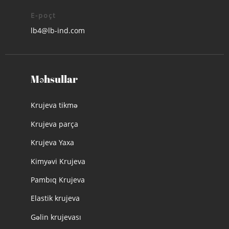
E-poçt
lb4@lb-ind.com
Məhsullar
Krujeva tikmə
Krujeva parça
Krujeva Yaxa
Kimyəvi Krujeva
Pambıq Krujeva
Elastik krujeva
Gəlin krujevası