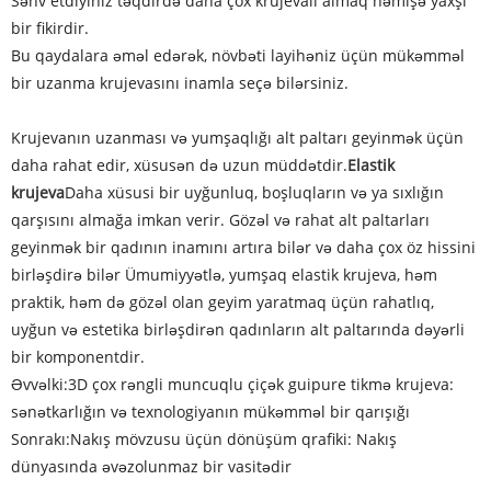
Səhv etdiyiniz təqdirdə daha çox krujevalı almaq həmişə yaxşı
bir fikirdir.
Bu qaydalara əməl edərək, növbəti layihəniz üçün mükəmməl
bir uzanma krujevasını inamla seçə bilərsiniz.
Krujevanın uzanması və yumşaqlığı alt paltarı geyinmək üçün
daha rahat edir, xüsusən də uzun müddətdir.
Elastik
krujeva
Daha xüsusi bir uyğunluq, boşluqların və ya sıxlığın
qarşısını almağa imkan verir. Gözəl və rahat alt paltarları
geyinmək bir qadının inamını artıra bilər və daha çox öz hissini
birləşdirə bilər Ümumiyyətlə, yumşaq elastik krujeva, həm
praktik, həm də gözəl olan geyim yaratmaq üçün rahatlıq,
uyğun və estetika birləşdirən qadınların alt paltarında dəyərli
bir komponentdir.
Əvvəlki:
3D çox rəngli muncuqlu çiçək guipure tikmə krujeva:
sənətkarlığın və texnologiyanın mükəmməl bir qarışığı
Sonrakı:
Nakış mövzusu üçün dönüşüm qrafiki: Nakış
dünyasında əvəzolunmaz bir vasitədir