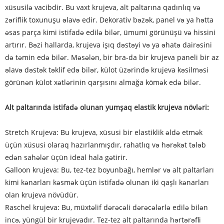
xüsusilə vacibdir. Bu vaxt krujeva, alt paltarına qadınlıq və
zəriflik toxunuşu əlavə edir. Dekorativ bəzək, panel və ya hətta
əsas parça kimi istifadə edilə bilər, ümumi görünüşü və hissini
artırır. Bəzi hallarda, krujeva işıq dəstəyi və ya əhatə dairəsini
də təmin edə bilər. Məsələn, bir bra-da bir krujeva paneli bir az
əlavə dəstək təklif edə bilər, külot üzərində krujeva kəsilməsi
görünən külot xətlərinin qarşısını almağa kömək edə bilər.
Alt paltarında istifadə olunan yumşaq elastik krujeva növləri:
Stretch Krujeva: Bu krujeva, xüsusi bir elastiklik əldə etmək
üçün xüsusi olaraq hazırlanmışdır, rahatlıq və hərəkət tələb
edən sahələr üçün ideal hala gətirir.
Galloon krujeva: Bu, tez-tez boyunbağı, hemlər və alt paltarları
kimi kənarları kəsmək üçün istifadə olunan iki qaşlı kənarları
olan krujeva növüdür.
Raschel krujeva: Bu, müxtəlif dərəcəli dərəcələrlə edilə bilən
incə, yüngül bir krujevadır. Tez-tez alt paltarında hərtərəfli