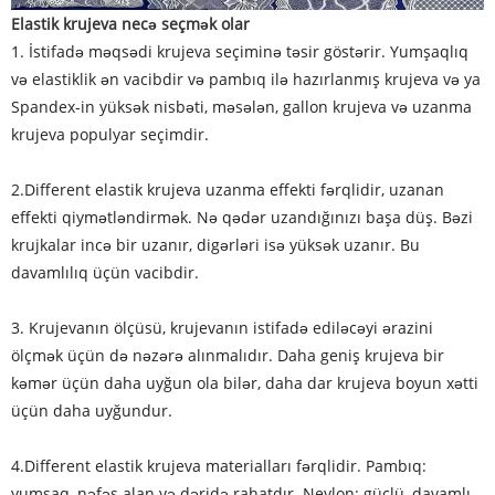
Elastik krujeva necə seçmək olar
1. İstifadə məqsədi krujeva seçiminə təsir göstərir. Yumşaqlıq
və elastiklik ən vacibdir və pambıq ilə hazırlanmış krujeva və ya
Spandex-in yüksək nisbəti, məsələn, gallon krujeva və uzanma
krujeva populyar seçimdir.
2.Different elastik krujeva uzanma effekti fərqlidir, uzanan
effekti qiymətləndirmək. Nə qədər uzandığınızı başa düş. Bəzi
krujkalar incə bir uzanır, digərləri isə yüksək uzanır. Bu
davamlılıq üçün vacibdir.
3. Krujevanın ölçüsü, krujevanın istifadə ediləcəyi ərazini
ölçmək üçün də nəzərə alınmalıdır. Daha geniş krujeva bir
kəmər üçün daha uyğun ola bilər, daha dar krujeva boyun xətti
üçün daha uyğundur.
4.Different elastik krujeva materialları fərqlidir. Pambıq:
yumşaq, nəfəs alan və dəridə rahatdır. Neylon: güclü, davamlı