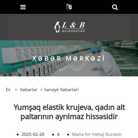
XƏBƏR MƏRKƏZI
Ev
>
Xəbərlər
>
Sənaye Xəbərləri
Yumşaq elastik krujeva, qadın alt
paltarının ayrılmaz hissəsidir
●
2025-02-20
●
4
●
Mənə bir mesaj buraxın