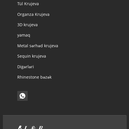
Tül Krujeva
Organza Krujeva
3D krujeva
yamaq
Metal sərhəd krujeva
Sequin krujeva
Digərləri
Rhinestone bəzək